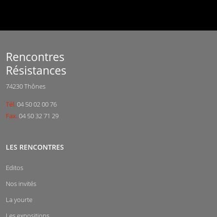
Rencontres
Résistances
74230 Thônes
Tél.
04 50 02 00 76
Fax.
04 50 32 71 29
LES RENCONTRES
Editos
Nos invités
La yourte
Les expositions